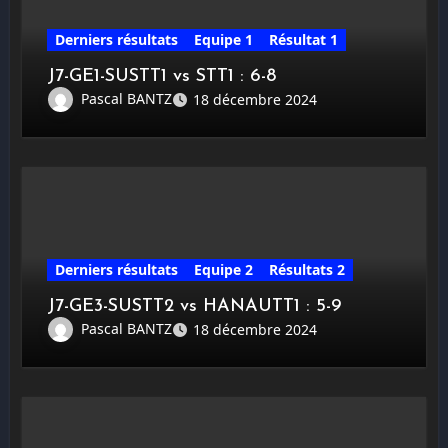
Derniers résultats
Equipe 1
Résultat 1
J7-GE1-SUSTT1 vs STT1 : 6-8
Pascal BANTZ
18 décembre 2024
Derniers résultats
Equipe 2
Résultats 2
J7-GE3-SUSTT2 vs HANAUTT1 : 5-9
Pascal BANTZ
18 décembre 2024