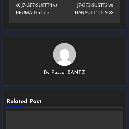
de
J7-GE7-SUSTT4 vs
J7-GE3-SUSTT2 vs
l’article
BRUMATH5 : 7-3
HANAUTT1 : 5-9
By
Pascal BANTZ
Related Post