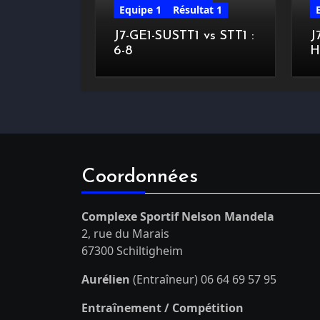
Equipe 1
Résultat 1
J7-GE1-SUSTT1 vs STT1 :
J
6-8
H
Coordonnées
Complexe Sportif Nelson Mandela
2, rue du Marais
67300 Schiltigheim
Aurélien
(Entraîneur) 06 64 69 57 95
Entraînement / Compétition