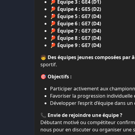
🏓
Équipe 3 : GE4 (D1)
🏓
Équipe 4 : GE5 (D2)
🏓
Équipe 5 : GE7 (D4)
🏓
Équipe 6 : GE7 (D4)
🏓
Équipe 7 : GE7 (D4)
🏓
Équipe 8 : GE7 (D4)
🏓
Équipe 9 : GE7 (D4)
🧒
Des équipes jeunes composées par â
sportif.
🎯
Objectifs :
Participer activement aux championn
Favoriser la progression individuelle e
Développer l’esprit d’équipe dans un
📞
Envie de rejoindre une équipe ?
Débutant motivé ou compétiteur confirmé,
nous pour en discuter ou organiser une s