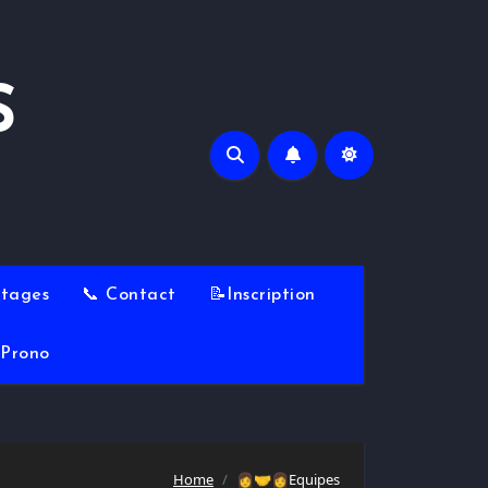
S
Stages
📞 Contact
📝Inscription
Prono
Home
👩‍🤝‍👩Equipes