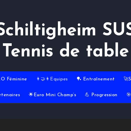
Schiltigheim SU
Tennis de table
RO Féminine
👩‍🤝‍👩Equipes
🏓 Entraînement
🚀
rtenaires
🌟Euro Mini Champ’s
💪 Progression
