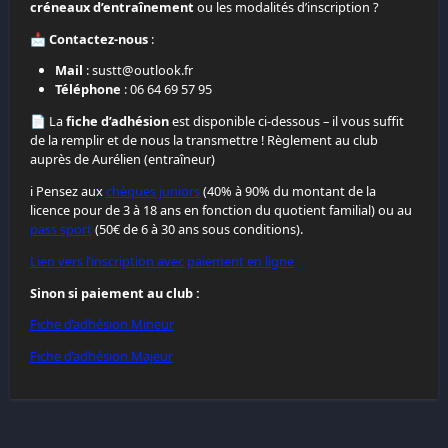
créneaux d’entraînement
ou les modalités d’inscription ?
📩
Contactez-nous
:
Mail
:
sustt@outlook.fr
Téléphone
: 06 64 69 57 95
📄 La
fiche d’adhésion
est disponible ci-dessous – il vous suffit
de la remplir et de nous la transmettre ! Règlement au club
auprès de Aurélien (entraîneur)
ℹ️ Pensez aux
chèques juniors
(40% à 90% du montant de la
licence pour de 3 à 18 ans en fonction du quotient familial) ou au
pass sport
(50€ de 6 à 30 ans sous conditions).
Lien vers l’inscription avec paiement en ligne
Sinon si paiement au club :
Fiche d’adhésion Mineur
Fiche d’adhésion Majeur