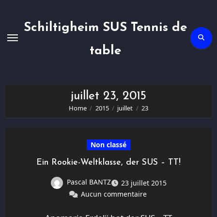
Skip
to
content
Schiltigheim SUS Tennis de
table
juillet 23, 2015
Home
2015
juillet
23
Non classé
Ein Rookie-Weltklasse, der SUS – TT!
Pascal BANTZ
23 juillet 2015
Aucun commentaire