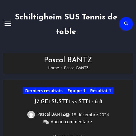
Skip
to
content
Schiltigheim SUS Tennis de
table
Pascal BANTZ
Home
Pascal BANTZ
Derniers résultats
Equipe 1
Résultat 1
J7-GE1-SUSTT1 vs STT1 : 6-8
Pascal BANTZ
18 décembre 2024
Aucun commentaire