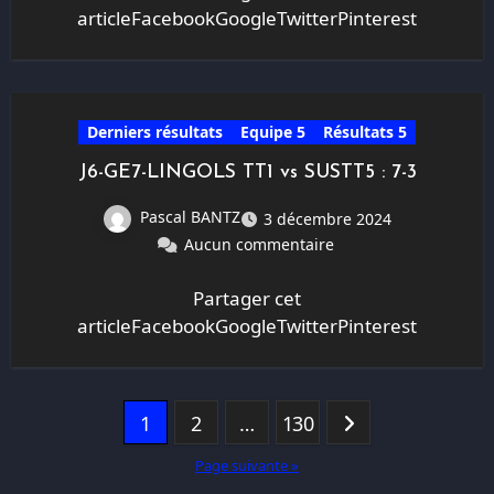
articleFacebookGoogleTwitterPinterest
Derniers résultats
Equipe 5
Résultats 5
J6-GE7-LINGOLS TT1 vs SUSTT5 : 7-3
Pascal BANTZ
3 décembre 2024
Aucun commentaire
Partager cet
articleFacebookGoogleTwitterPinterest
Pagination
1
2
…
130
des
Page suivante »
publications