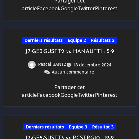
Partager cet
articleFacebookGoogleTwitterPinterest
Derniers résultats
Equipe 2
Résultats 2
J7-GE3-SUSTT2 vs HANAUTT1 : 5-9
Pascal BANTZ
18 décembre 2024
Aucun commentaire
Partager cet
articleFacebookGoogleTwitterPinterest
Derniers résultats
Equipe 3
Résultat 3
J7-GE5-SUSTT3 vs RCSTRG10 : 12-2