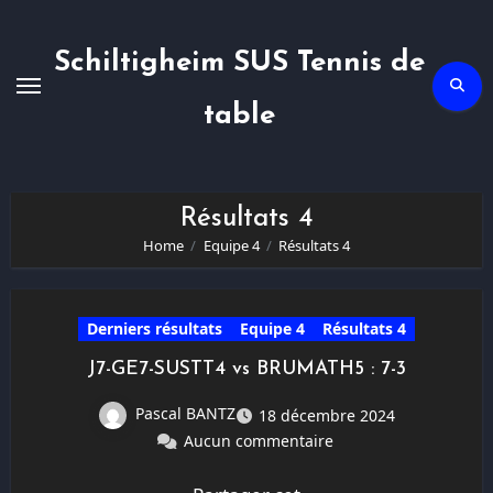
Skip
to
content
Schiltigheim SUS Tennis de
table
Résultats 4
Home
Equipe 4
Résultats 4
Derniers résultats
Equipe 4
Résultats 4
J7-GE7-SUSTT4 vs BRUMATH5 : 7-3
Pascal BANTZ
18 décembre 2024
Aucun commentaire