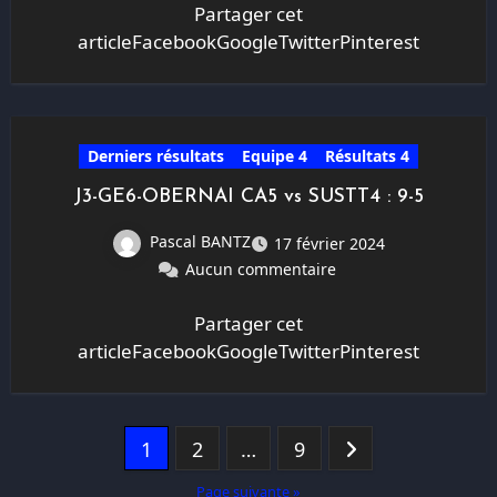
Partager cet
articleFacebookGoogleTwitterPinterest
Derniers résultats
Equipe 4
Résultats 4
J3-GE6-OBERNAI CA5 vs SUSTT4 : 9-5
Pascal BANTZ
17 février 2024
Aucun commentaire
Partager cet
articleFacebookGoogleTwitterPinterest
Pagination
1
2
…
9
des
Page suivante »
publications