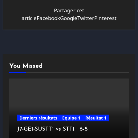
Partager cet
articleFacebookGoogleTwitterPinterest
You Missed
Derniers résultats
Equipe 1
Résultat 1
J7-GE1-SUSTT1 vs STT1 : 6-8