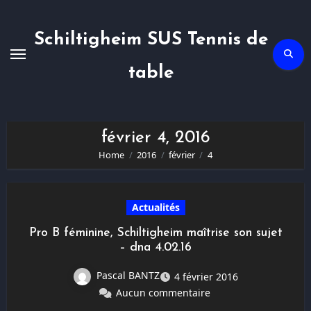
Skip
to
content
Schiltigheim SUS Tennis de
table
février 4, 2016
Home
2016
février
4
Actualités
Pro B féminine, Schiltigheim maîtrise son sujet
– dna 4.02.16
Pascal BANTZ
4 février 2016
Aucun commentaire