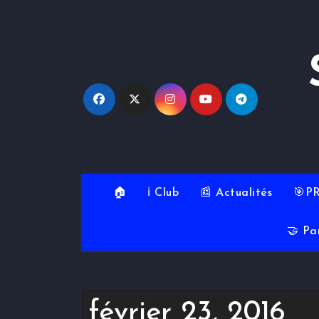
Skip
to
content
🏠
ℹ️ Club
📰 Actualités
🎯P
🤝 Pa
février 23, 2016