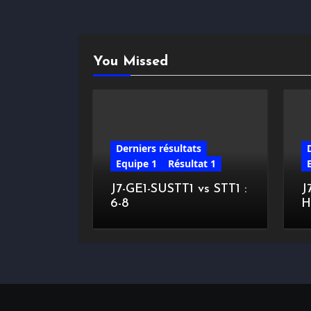
You Missed
Derniers résultats
Equipe 1
Résultat 1
J7-GE1-SUSTT1 vs STT1 :
J
6-8
H