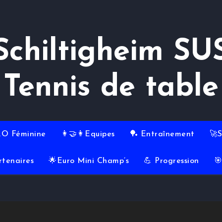
Schiltigheim SU
Tennis de table
RO Féminine
👩‍🤝‍👩Equipes
🏓 Entraînement
🚀
rtenaires
🌟Euro Mini Champ’s
💪 Progression
