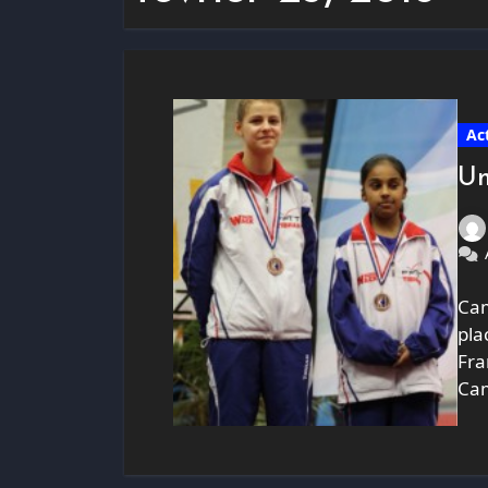
Ac
Un
Cam
pla
Fra
Cam