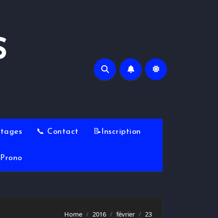
S
Stages
📞 Contact
📝Inscription
Prono
Home
2016
février
23