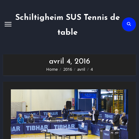
Skip
to
content
Schiltigheim SUS Tennis de
table
avril 4, 2016
Home
2016
avril
4