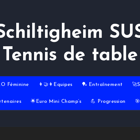
Schiltigheim SU
Tennis de table
RO Féminine
👩‍🤝‍👩Equipes
🏓 Entraînement
🚀
rtenaires
🌟Euro Mini Champ’s
💪 Progression

6