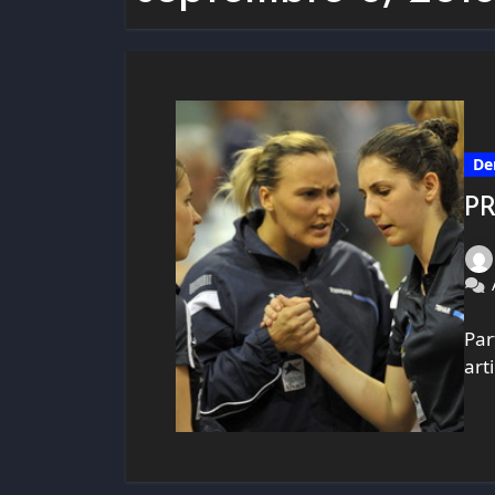
De
PR
Par
art