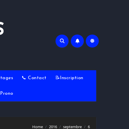
S
Stages
📞 Contact
📝Inscription
Prono
Home
2016
septembre
6