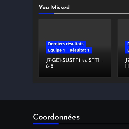
You Missed
Derniers résultats
Equipe 1
Résultat 1
J7-GE1-SUSTT1 vs STT1 :
J
6-8
H
Coordonnées