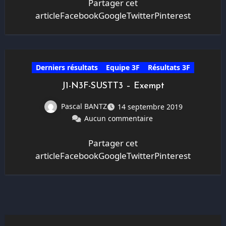
Partager cet
articleFacebookGoogleTwitterPinterest
Derniers résultats
Equipe 3F
Résultats 3F
J1-N3F-SUSTT3 – Exempt
Pascal BANTZ
14 septembre 2019
Aucun commentaire
Partager cet
articleFacebookGoogleTwitterPinterest