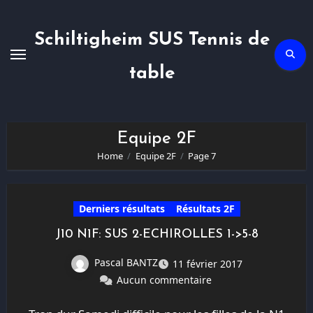
Skip
to
content
Schiltigheim SUS Tennis de
table
Equipe 2F
Home
Equipe 2F
Page 7
Derniers résultats
Résultats 2F
J10 N1F: SUS 2-ECHIROLLES 1->5-8
Pascal BANTZ
11 février 2017
Aucun commentaire