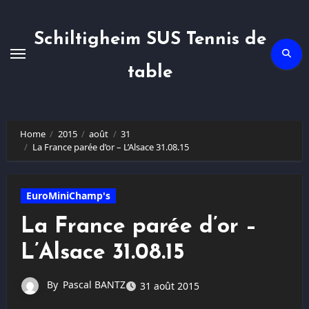
Skip
to
content
Schiltigheim SUS Tennis de
table
Home
2015
août
31
La France parée d’or – L’Alsace 31.08.15
EuroMiniChamp's
La France parée d’or –
L’Alsace 31.08.15
By
Pascal BANTZ
31 août 2015