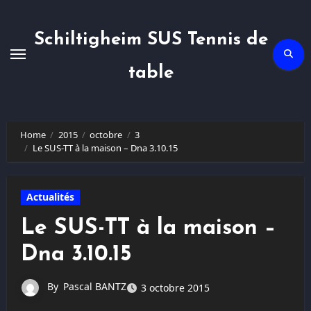
Skip
to
content
Schiltigheim SUS Tennis de
table
Home
2015
octobre
3
Le SUS-TT à la maison – Dna 3.10.15
Actualités
Le SUS-TT à la maison –
Dna 3.10.15
By
Pascal BANTZ
3 octobre 2015