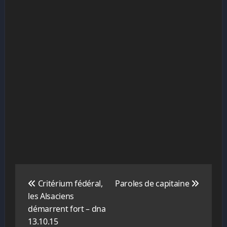
Navigation
de
Critérium fédéral,
Paroles de capitaine
l’article
les Alsaciens
démarrent fort – dna
13.10.15