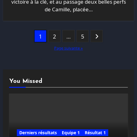
victoire à la clé, et au passage deux belles perfs
de Camille, placée…
Pagination
1
2
…
5
des
Page suivante »
publications
You Missed
Derniers résultats
Equipe 1
Résultat 1