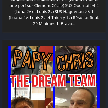
une perf sur Clément Cécile) SUS-Obernai->4-2
(Luna 2v et Louis 2v) SUS-Haguenau->5-1
(Luana 2v, Louis 2v et Thierry 1v) Résultat final:
2è Minimes 1: Bravo…