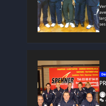
Ven
ave
lar
ses
De
PR