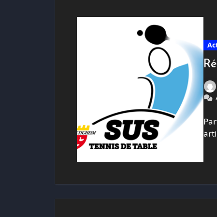
Ac
Ré
Par
art