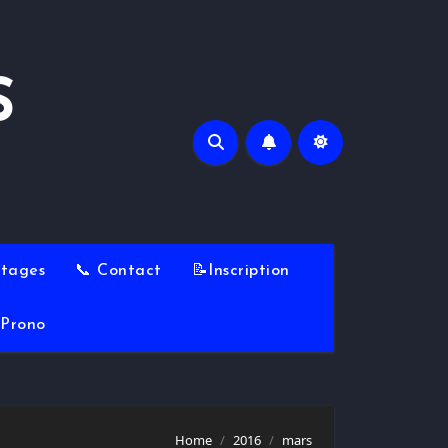
S
Stages
📞 Contact
📝Inscription
Prono
Home
2016
mars