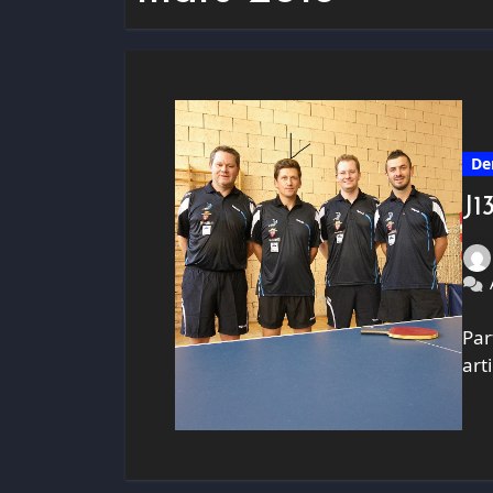
De
J1
Par
art