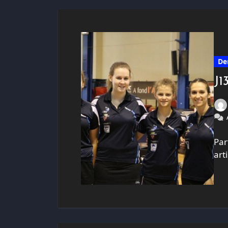
De
J1
Par
art