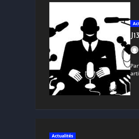
Ac
J1
Par
art
Actualités