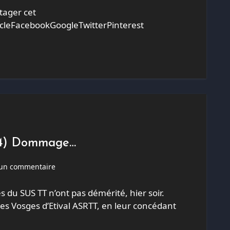
tager cet
icleFacebookGoogleTwitterPinterest
1-4) Dommage…
un commentaire
les du SUS TT n’ont pas démérité, hier soir.
e des Vosges d’Etival ASRTT, en leur concédant