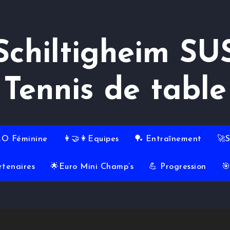
Schiltigheim SU
Tennis de table
RO Féminine
👩‍🤝‍👩Equipes
🏓 Entraînement
🚀
rtenaires
🌟Euro Mini Champ’s
💪 Progression
