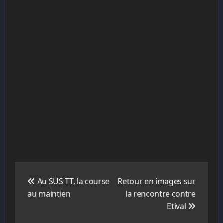
Navigation
de
Au SUS TT, la course
Retour en images sur
l’article
au maintien
la rencontre contre
Etival