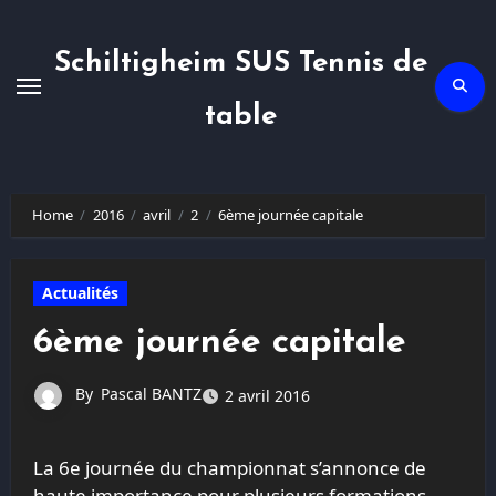
Skip
to
content
Schiltigheim SUS Tennis de
table
Home
2016
avril
2
6ème journée capitale
Actualités
6ème journée capitale
By
Pascal BANTZ
2 avril 2016
La 6e journée du championnat s’annonce de
haute importance pour plusieurs formations