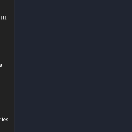
III.
a
 les