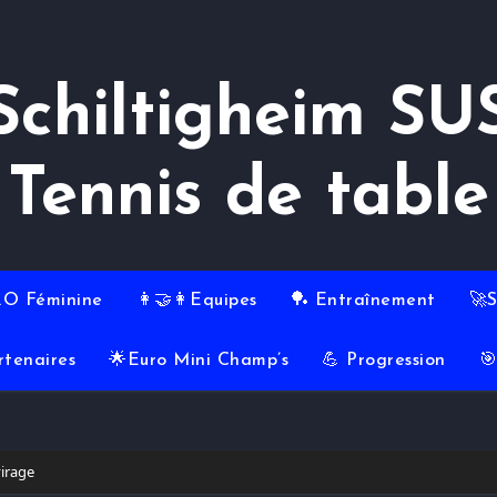
Schiltigheim SU
Tennis de table
RO Féminine
👩‍🤝‍👩Equipes
🏓 Entraînement
🚀
rtenaires
🌟Euro Mini Champ’s
💪 Progression

virage