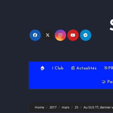
Skip
to
content
🏠
ℹ️ Club
📰 Actualités
🎯P
🤝 Pa
Home
2017
mars
25
Au SUS TT, dernier 