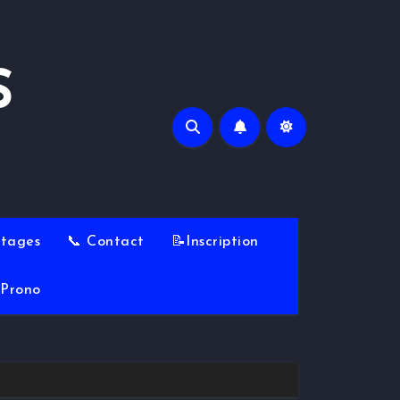
S
Stages
📞 Contact
📝Inscription
Prono