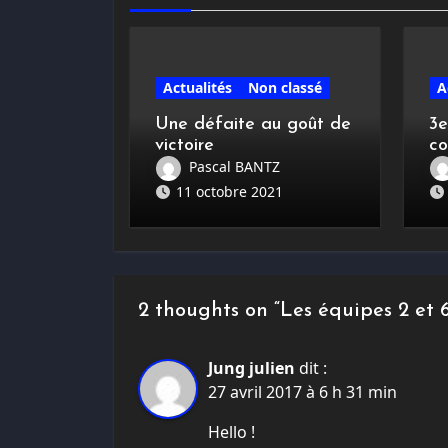
Actualités
Non classé
A
Une défaite au goût de
3e
victoire
c
Sc
Pascal BANTZ
11 octobre 2021
2 thoughts on “Les équipes 2 et 
Jung julien
dit :
27 avril 2017 à 6 h 31 min
Hello !