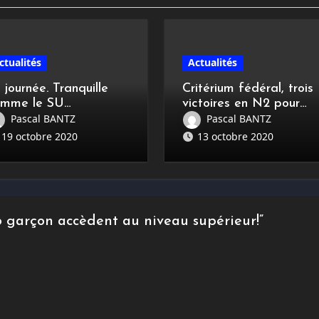
ctualités
Actualités
 journée. Tranquille
Critérium fédéral, trois
omme le SU
victoires en N2 pour
hiltigheim TT
l’Alsace
Pascal BANTZ
Pascal BANTZ
19 octobre 2020
13 octobre 2020
6 garçon accèdent au niveau supérieur!”