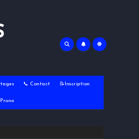
S
Stages
📞 Contact
📝Inscription
Prono