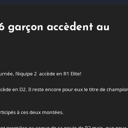
 6 garçon accèdent au
journée, l’équipe 2 accède en R1 Elite!
ccède en D2. Il reste encore pour eux le titre de champio
articipés à ces deux montées.
ent première ex aequo de sa poule de R2 mais, que pour