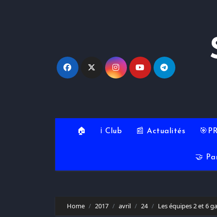
Skip
to
content
🏠
ℹ️ Club
📰 Actualités
🎯P
🤝 Pa
Home
2017
avril
24
Les équipes 2 et 6 g