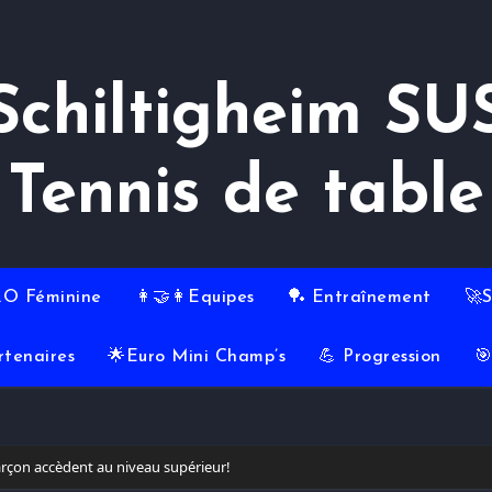
Schiltigheim SU
Tennis de table
RO Féminine
👩‍🤝‍👩Equipes
🏓 Entraînement
🚀
rtenaires
🌟Euro Mini Champ’s
💪 Progression

arçon accèdent au niveau supérieur!