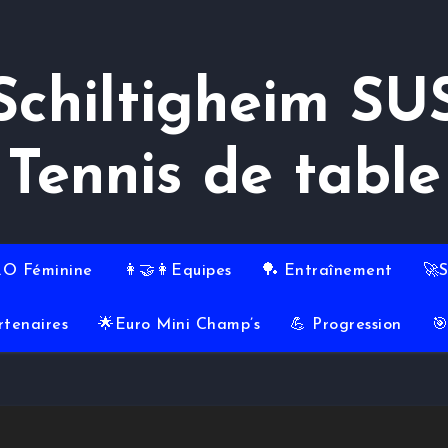
Schiltigheim SU
Tennis de table
RO Féminine
👩‍🤝‍👩Equipes
🏓 Entraînement
🚀
rtenaires
🌟Euro Mini Champ’s
💪 Progression
