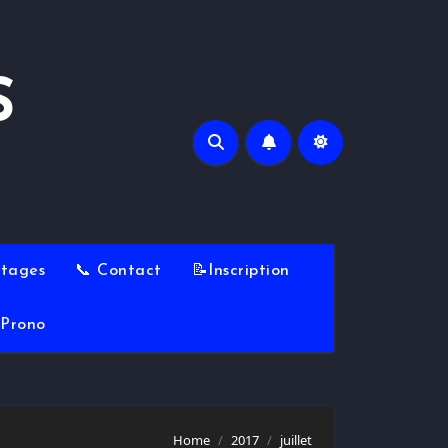
S
Stages
📞 Contact
📝Inscription
Prono
Home
2017
juillet