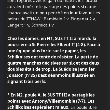
sont repartis avec le gain du match, les locaux
auraient mérité le partage des points si dame
chance avait un peu penché en leur faveur. Les
points du TTNAW : Bamidele 2 v, Pingenat 2 v,
Lengert 1 v, Schmidt 1 v.
Chez les dames, en N1,
SUS
TT II a mordu la
poussière à St Pierre les Elbeuf II (4-8). Face à
une équipe plus forte sur le papier, les
Schilkoises ont tenté de résister. La perte de
quatre manches décisives sur six et des deux
doubles était de trop. La Suédoise Jennifer
Jonsson (n°85) s’est néanmoins illustrée en
signant trois perfs.
* En N2, poule A, le
SUS
TT III a partagé les
points avec Antony/Villemomble (7-7). Les
Schilikoises espéraient mieux.
En poule B, le