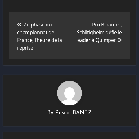
Navigation
de
2 e phase du
Pro B dames,
l’article
championnat de
Schiltigheim défie le
France, l’heure de la
leader à Quimper
reprise
By
Pascal BANTZ