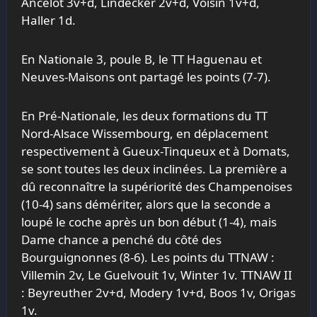
Ancelot 3v+d, Lindecker 2v+d, Voisin 1v+d,
Haller 1d.
En Nationale 3, poule B, le TT Haguenau et
Neuves-Maisons ont partagé les points (7-7).
En Pré-Nationale, les deux formations du TT
Nord-Alsace Wissembourg, en déplacement
respectivement à Gueux-Tinqueux et à Domats,
se sont toutes les deux inclinées. La première a
dû reconnaître la supériorité des Champenoises
(10-4) sans démériter, alors que la seconde a
loupé le coche après un bon début (1-4), mais
Dame chance a penché du côté des
Bourguignonnes (8-6). Les points du TTNAW :
Villemin 2v, Le Guelvouit 1v, Winter 1v. TTNAW II
: Beyreuther 2v+d, Modery 1v+d, Boos 1v, Origas
1v.