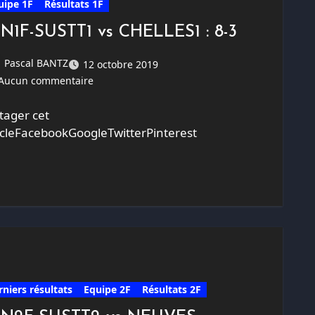
uipe 1F
Résultats 1F
-N1F-SUSTT1 vs CHELLES1 : 8-3
Pascal BANTZ
12 octobre 2019
Aucun commentaire
tager cet
icleFacebookGoogleTwitterPinterest
rniers résultats
Equipe 2F
Résultats 2F