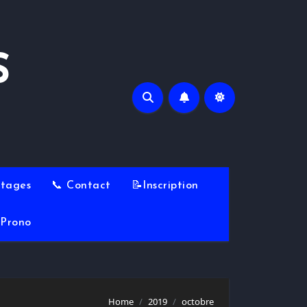
S
Stages
📞 Contact
📝Inscription
Prono
Home
2019
octobre