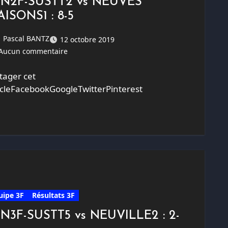
-N2F-SUSTT2 vs NEUVES
ISONS1 : 8-5
Pascal BANTZ
12 octobre 2019
Aucun commentaire
tager cet
icleFacebookGoogleTwitterPinterest
uipe 3F
Résultats 3F
-N3F-SUSTT5 vs NEUVILLE2 : 2-