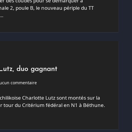
uer des coudes pour se démarquer à
nale 2, poule B, le nouveau périple du TT
s…
-Lutz, duo gagnant
ucun commentaire
chilikoise Charlotte Lutz sont montés sur la
 tour du Critérium fédéral en N1 à Béthune.