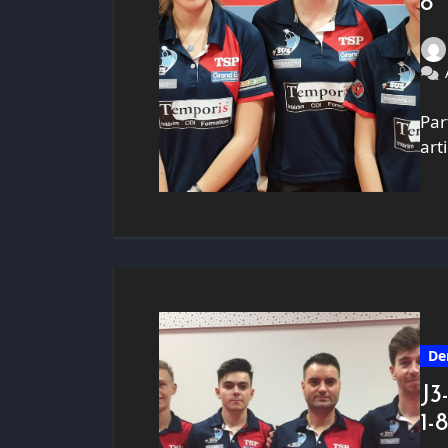
8
Par
art
De
J3
1-8