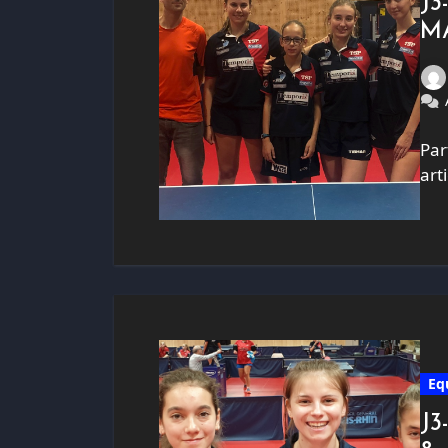
J3
MA
Par
art
Eq
J3