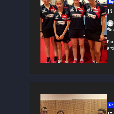
Eq
J3
Par
art
De