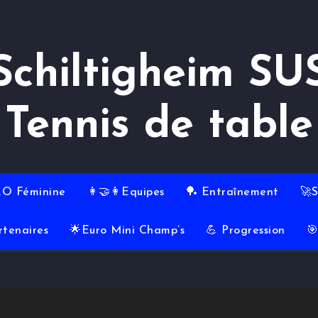
Schiltigheim SU
Tennis de table
RO Féminine
👩‍🤝‍👩Equipes
🏓 Entraînement
🚀
rtenaires
🌟Euro Mini Champ’s
💪 Progression
