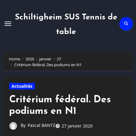
Skip
to
content
Schiltigheim SUS Tennis de
table
Home
2020
janvier
27
Critérium fédéral. Des podiums en N1
Actualités
Critérium fédéral. Des
podiums en N1
By
Pascal BANTZ
27 janvier 2020