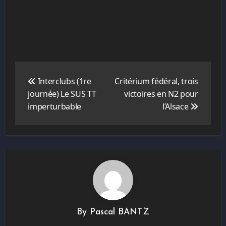
Navigation
de
Interclubs (1re
Critérium fédéral, trois
l’article
journée) Le SUS TT
victoires en N2 pour
imperturbable
l’Alsace
By
Pascal BANTZ