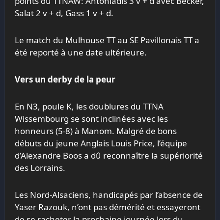
points du TTNAW: Antoniadis 3 v + d avec Becker,
Salat 2 v + d, Gass 1 v + d.
Le match du Mulhouse TT au SE Pavillonais TT a
été reporté à une date ultérieure.
Vers un derby de la peur
En N3, poule K, les doublures du TTNA
Wissembourg se sont inclinées avec les
honneurs (5-8) à Manom. Malgré de bons
débuts du jeune Anglais Louis Price, l’équipe
d’Alexandre Boos a dû reconnaître la supériorité
des Lorrains.
Les Nord-Alsaciens, handicapés par l’absence de
Yaser Razouk, n’ont pas démérité et essayeront
de se racheter la prochaine journée lors du