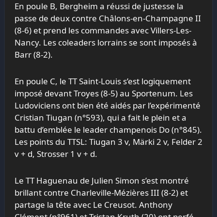
En poule B, Bergheim a réussi de justesse la
passe de deux contre Châlons-en-Champagne II
(8-6) et prend les commandes avec Villers-Les-
Nancy. Les coleaders lorrains se sont imposés à
Barr (8-2).
En poule C, le TT Saint-Louis s’est logiquement
imposé devant Troyes (8-5) au Sportenum. Les
Ludoviciens ont bien été aidés par l’expérimenté
Cristian Tiugan (n°593), qui a fait le plein et a
battu d’emblée le leader champenois Do (n°845).
Les points du TTSL: Tiugan 3 v, Märki 2 v, Felder 2
v + d, Strosser 1 v + d.
Le TT Haguenau de Julien Simon s’est montré
brillant contre Charleville-Mézières III (8-2) et
partage la tête avec Le Creusot. Anthony
Clément (n°961) et Tristan Kruth (20) ont perfé