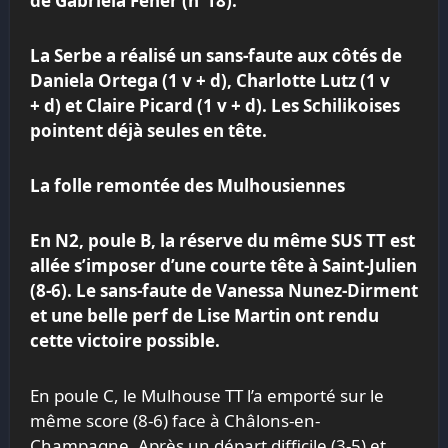
de Gabriela Feher (n°18).
La Serbe a réalisé un sans-faute aux côtés de
Daniela Ortega (1 v + d), Charlotte Lutz (1 v
+ d) et Claire Picard (1 v + d). Les Schilikoises
pointent déjà seules en tête.
La folle remontée des Mulhousiennes
En N2, poule B, la réserve du même SUS TT est
allée s’imposer d’une courte tête à Saint-Julien
(8-6). Le sans-faute de Vanessa Nunez-Dirment
et une belle perf de Lise Martin ont rendu
cette victoire possible.
En poule C, le Mulhouse TT l’a emporté sur le
même score (8-6) face à Châlons-en-
Champagne. Après un départ difficile (3-5) et