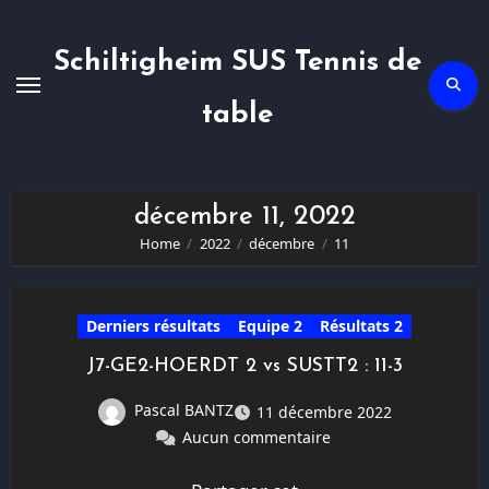
Skip
to
content
Schiltigheim SUS Tennis de
table
décembre 11, 2022
Home
2022
décembre
11
Derniers résultats
Equipe 2
Résultats 2
J7-GE2-HOERDT 2 vs SUSTT2 : 11-3
Pascal BANTZ
11 décembre 2022
Aucun commentaire