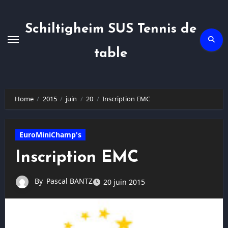
Skip
to
content
Schiltigheim SUS Tennis de
table
Home
2015
juin
20
Inscription EMC
EuroMiniChamp's
Inscription EMC
By
Pascal BANTZ
20 juin 2015