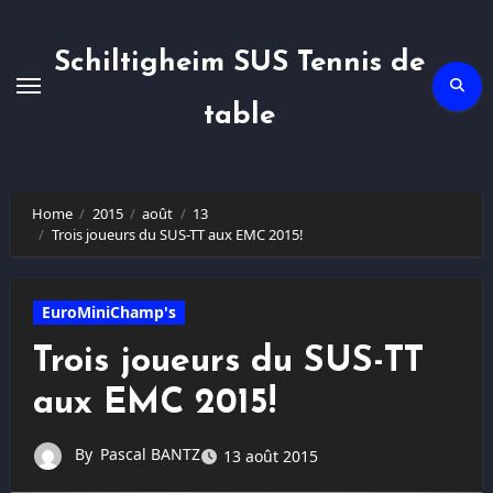
Skip
to
content
Schiltigheim SUS Tennis de
table
Home
2015
août
13
Trois joueurs du SUS-TT aux EMC 2015!
EuroMiniChamp's
Trois joueurs du SUS-TT
aux EMC 2015!
By
Pascal BANTZ
13 août 2015