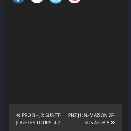
Navigation
de
PRO B – J2: SUS-TT-
PNZ J1: N.-MAISON 2F-
l’article
JOUE LES TOURS: 4-2
SUS 4F->8-5