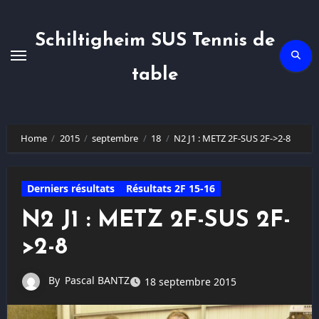
Skip
to
content
Schiltigheim SUS Tennis de
table
Home
2015
septembre
18
N2 J1 : METZ 2F-SUS 2F->2-8
Derniers résultats
Résultats 2F 15-16
N2 J1 : METZ 2F-SUS 2F-
>2-8
By
Pascal BANTZ
18 septembre 2015