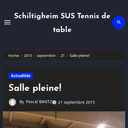
Skip
to
content
Schiltigheim SUS Tennis de
table
Home
2015
septembre
21
Salle pleine!
Actualités
Salle pleine!
By
Pascal BANTZ
21 septembre 2015