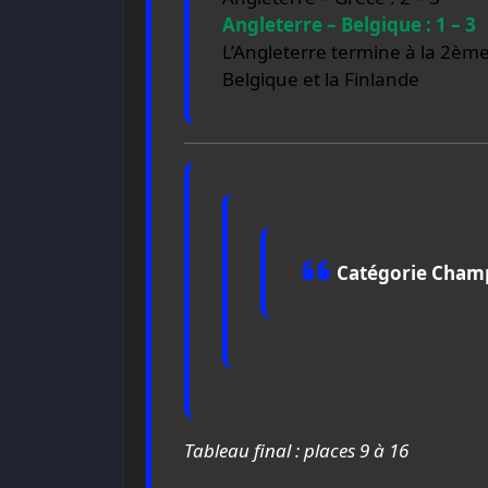
Angleterre – Belgique : 1 – 3
L’Angleterre termine à la 2ème
Belgique et la Finlande
Catégorie Champ
Tableau final : places 9 à 16