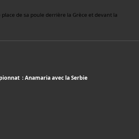
 place de sa poule derrière la Grèce et devant la
ionnat : Anamaria avec la Serbie