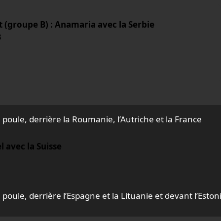
(groupe B) : Anamaria avec la Serbie
3
 poule, derrière la Roumanie, l’Autriche et la France
l avec la Suisse
poule, derrière l’Espagne et la Lituanie et devant l’Eston