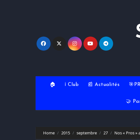
Skip
to
content
🏠
ℹ️ Club
📰 Actualités
🎯P
🤝 Pa
Home
2015
septembre
27
Nos « Pros » 