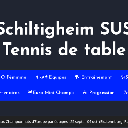
Schiltigheim SU
Tennis de table
RO Féminine
👩‍🤝‍👩Equipes
🏓 Entraînement
🚀
rtenaires
🌟Euro Mini Champ’s
💪 Progression

aux Championnats d’Europe par équipes : 25 sept. – 04 oct. (Ekaterinburg, Ru