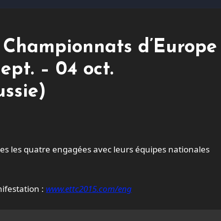
x Championnats d’Europe
ept. – 04 oct.
ussie)
ifestation :
www.ettc2015.com/eng