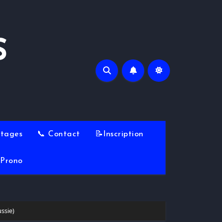
S
Stages
📞 Contact
📝Inscription
Prono
ssie)