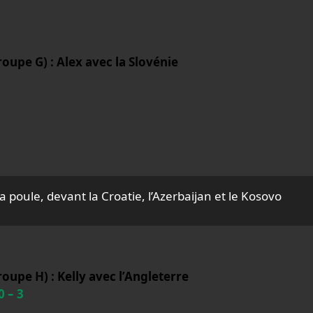
oupe G) : Alex avec la Slovénie
a poule, devant la Croatie, l’Azerbaijan et le Kosovo
oupe H) : Kelly avec l’Angleterre
0 – 3