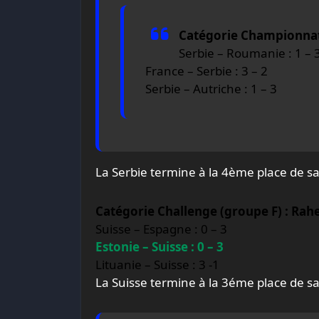
Catégorie Championnat 
Serbie – Roumanie : 1 – 
France – Serbie : 3 – 2
Serbie – Autriche : 1 – 3
La Serbie termine à la 4ème place de sa
Catégorie Challenge (groupe F) : Rahe
Suisse – Espagne : 0 – 3
Estonie – Suisse : 0 – 3
Lituanie – Suisse : 3 -1
La Suisse termine à la 3éme place de sa 