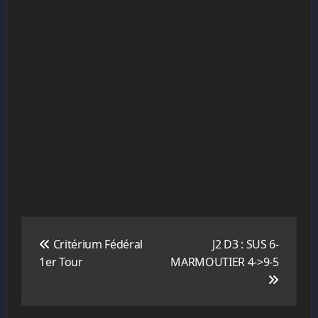
Navigation
de
Critérium Fédéral
J2 D3 : SUS 6-
l’article
1er Tour
MARMOUTIER 4->9-5