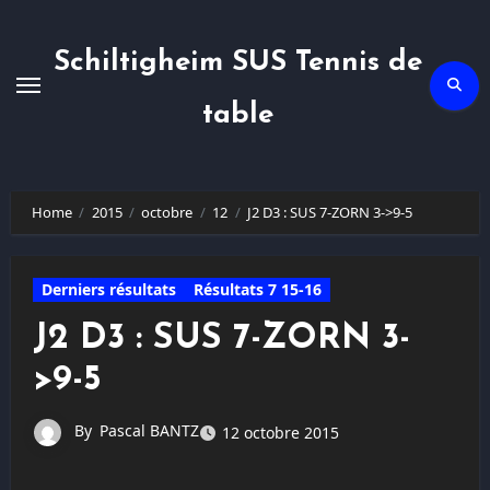
Skip
to
content
Schiltigheim SUS Tennis de
table
Home
2015
octobre
12
J2 D3 : SUS 7-ZORN 3->9-5
Derniers résultats
Résultats 7 15-16
J2 D3 : SUS 7-ZORN 3-
>9-5
By
Pascal BANTZ
12 octobre 2015