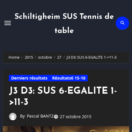
Skip
to
content
Schiltigheim SUS Tennis de
table
Home
2015
octobre
27
J3 D3: SUS 6-EGALITE 1->11-3
Derniers résultats
Résultats6 15-16
J3 D3: SUS 6-EGALITE 1-
>11-3
By
Pascal BANTZ
27 octobre 2015