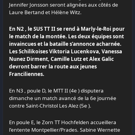
Jennifer Jonsson seront alignées aux côtés de
Laure Bertand et Hélène Witz.
En N2 , le SUS TT II se rend à Marly-le-Roi pour
le match de la montée. Les deux équipes sont
invaincues et la bataille s’annonce acharnée.
Les Schilikoises Viktoria Lucenkova, Vanessa
Nunez Dirment, Camille Lutz et Alex Galic
devront barrer la route aux jeunes
Franciliennes.
En N3 , poule D, le MTT II (4
e
) disputera
dimanche un match avancé de la 6
e
journée
contre Saint-Christol Les Alez (5
e
).
En poule E, le Zorn TT Hochfelden accueillera
l’entente Montpellier/Prades. Sabine Wernette