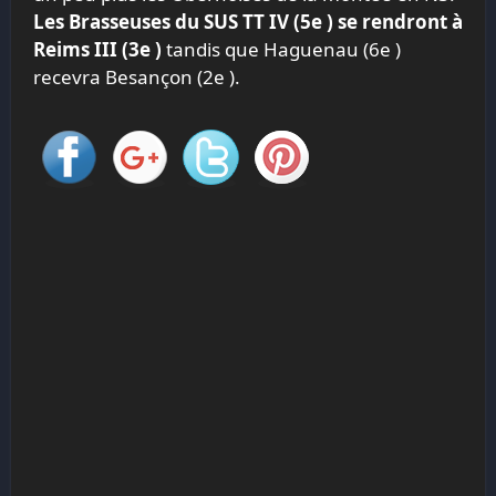
Les Brasseuses du SUS TT IV (5
e
) se rendront à
Reims III (3
e
)
tandis que Haguenau (6
e
)
recevra Besançon (2
e
).