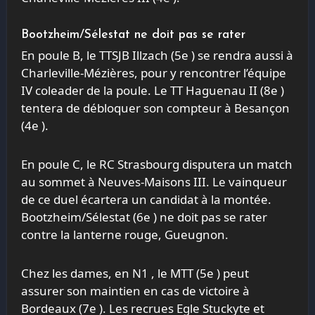
Bootzheim/Sélestat ne doit pas se rater
En poule B, le TTSJB Illzach (5
e
) se rendra aussi à
Charleville-Mézières, pour y rencontrer l’équipe
IV coleader de la poule. Le TT Haguenau II (8
e
)
tentera de débloquer son compteur à Besançon
(4
e
).
En poule C, le RC Strasbourg disputera un match
au sommet à Neuves-Maisons III. Le vainqueur
de ce duel écartera un candidat à la montée.
Bootzheim/Sélestat (6
e
) ne doit pas se rater
contre la lanterne rouge, Gueugnon.
Chez les dames, en N1 , le MTT (5
e
) peut
assurer son maintien en cas de victoire à
Bordeaux (7
e
). Les recrues Egle Stuckyte et