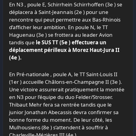
En N3 , poule E, Schirrhein Schirrhoffen (3
e
) se
déplacera à Saint-Jeannais (2
e
) pour une
rencontre qui peut permettre aux Bas-Rhinois
d’afficher leur ambition. En poule N, le TT
Haguenau (3
e
) se frottera au leader Avion
tandis que
le SUS TT (5
e
) effectuera un
déplacement périlleux à Morez Haut-Jura II
(4
e
).
En Pré-nationale , poule A, le TT Saint-Louis II
(1
er
) accueille Châlons-en-Champagne II (3
e
).
Une victoire assurerait pratiquement la montée
en N3 pour l’équipe du duo Felder/Strosser.
Thibaut Mehr fera sa rentrée tandis que le
junior Jonathan Abecassis devra confirmer sa
bonne forme du moment. De leur côté, les
Mulhousiens (8
e
) s’attendent à souffrir à
Charleville-Mézières III (4
e
).