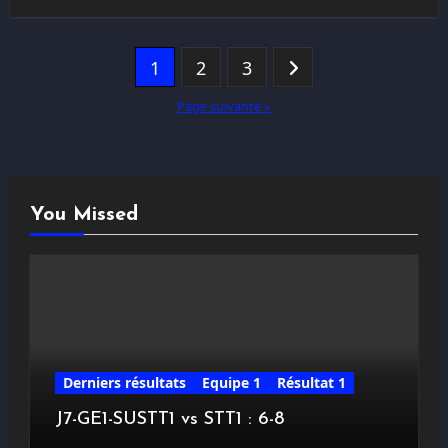
Pagination
1
2
3
des
Page suivante »
publications
You Missed
Derniers résultats
Equipe 1
Résultat 1
J7-GE1-SUSTT1 vs STT1 : 6-8