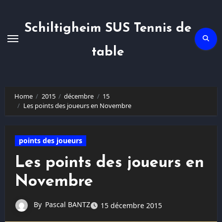
Skip
to
content
Schiltigheim SUS Tennis de
table
Home
2015
décembre
15
Les points des joueurs en Novembre
points des joueurs
Les points des joueurs en
Novembre
By
Pascal BANTZ
15 décembre 2015