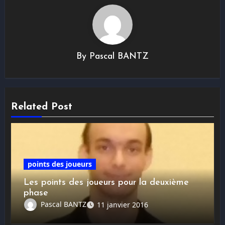
By
Pascal BANTZ
Related Post
points des joueurs
Les points des joueurs pour la deuxième
phase
Pascal BANTZ
11 janvier 2016