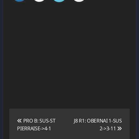
Navigation
de
PRO B: SUS-ST
J8 R1: OBERNAI 1-SUS
l’article
PIERRAISE->4-1
2->3-11