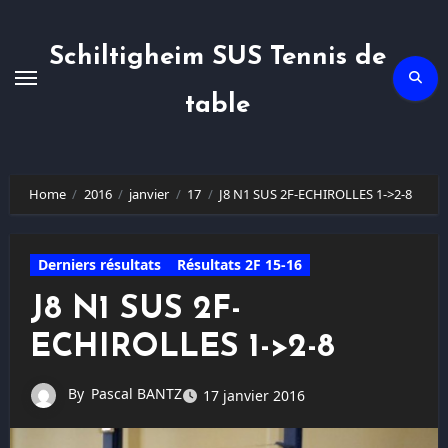
Skip
to
content
Schiltigheim SUS Tennis de
table
Home
2016
janvier
17
J8 N1 SUS 2F-ECHIROLLES 1->2-8
Derniers résultats
Résultats 2F 15-16
J8 N1 SUS 2F-
ECHIROLLES 1->2-8
By
Pascal BANTZ
17 janvier 2016