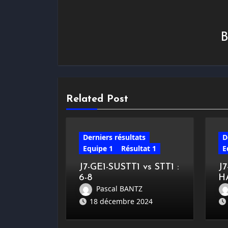
Related Post
Derniers résultats
D
Equipe 1
Résultat 1
E
J7-GE1-SUSTT1 vs STT1 :
J
6-8
H
Pascal BANTZ
18 décembre 2024