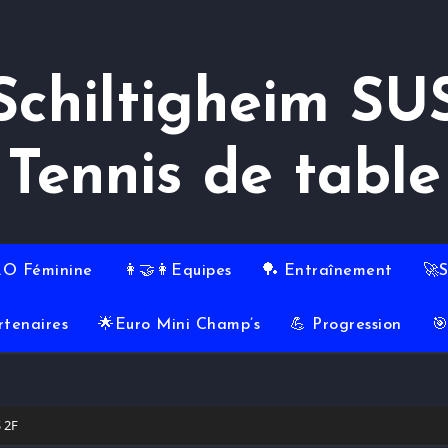
Schiltigheim SU
Tennis de table
RO Féminine
👩‍🤝‍👩Equipes
🏓 Entraînement
🚀
rtenaires
🌟Euro Mini Champ’s
💪 Progression

 2F