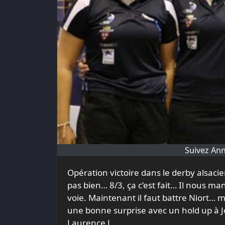
Suivez Ann
Opération victoire dans le derby alsacien réussie… malgré les balles en plastique que Vik ne gère
pas bien… 8/3, ça c’est fait… Il nous 
voie. Maintenant il faut battre Niort… ma
une bonne surprise avec un hold up à Jo
Laurence L.