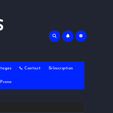
S
Stages
📞 Contact
📝Inscription
Prono