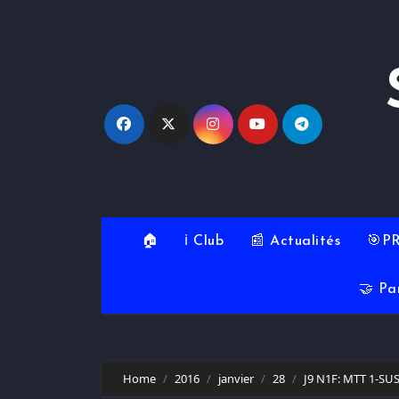
Skip
to
content
🏠
ℹ️ Club
📰 Actualités
🎯P
🤝 Pa
Home
2016
janvier
28
J9 N1F: MTT 1-SUS