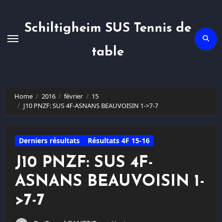
Skip
to
content
Schiltigheim SUS Tennis de
table
Home
2016
février
15
J10 PNZF: SUS 4F-ASNANS BEAUVOISIN 1->7-7
Derniers résultats
Résultats 4F 15-16
J10 PNZF: SUS 4F-
ASNANS BEAUVOISIN 1-
>7-7