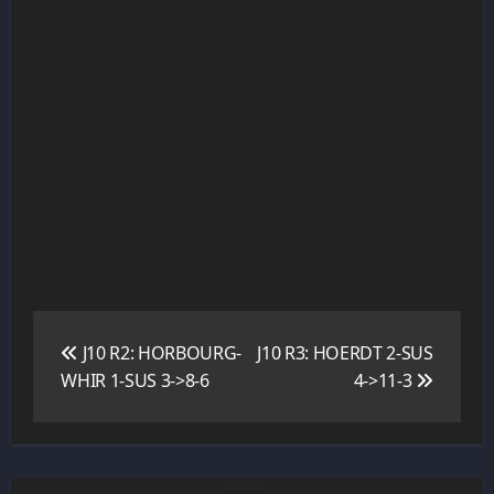
Navigation
de
J10 R2: HORBOURG-
J10 R3: HOERDT 2-SUS
l’article
WHIR 1-SUS 3->8-6
4->11-3