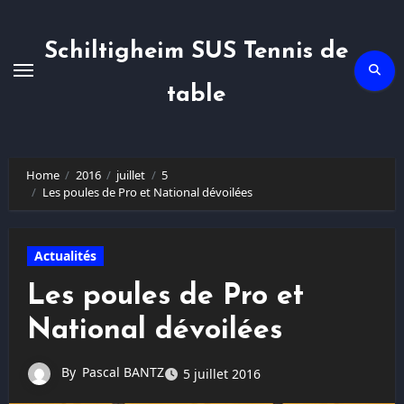
Skip
to
content
Schiltigheim SUS Tennis de
table
Home
2016
juillet
5
Les poules de Pro et National dévoilées
Actualités
Les poules de Pro et
National dévoilées
By
Pascal BANTZ
5 juillet 2016