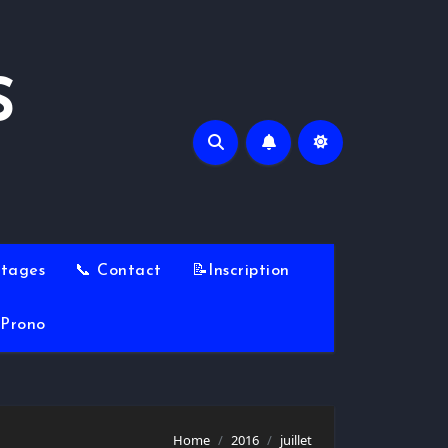
S
Stages
📞 Contact
📝Inscription
Prono
Home
2016
juillet