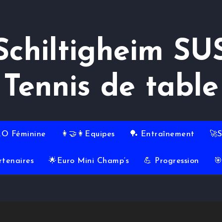
Schiltigheim SU
Tennis de table
RO Féminine
👩‍🤝‍👩Equipes
🏓 Entraînement
🚀
rtenaires
🌟Euro Mini Champ’s
💪 Progression
