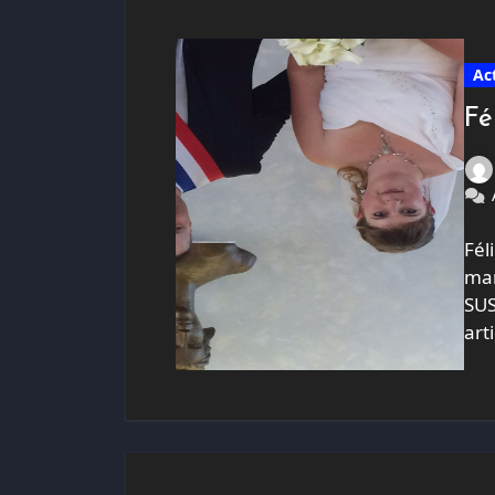
Ac
Fé
Fél
mar
SUS
art