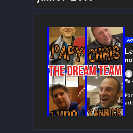
Ac
Le
no
Par
art