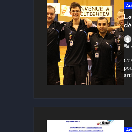
Ac
Le
dé
C’e
pou
art
Ac