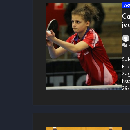
Ac
Ca
je
Sui
Fra
Zag
htt
29/
cet