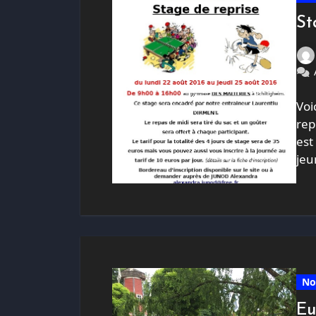
St
Voi
rep
est
jeu
No
Eu