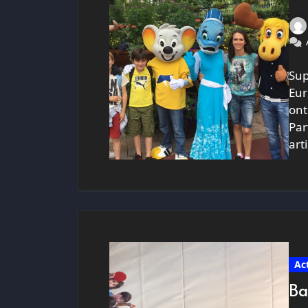
Sup
Eur
ont
Par
art
Ac
Ba