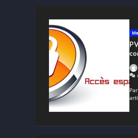
Me
PV
co
Par
art