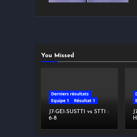
You Missed
Derniers résultats
Equipe 1
Résultat 1
J7-GE1-SUSTT1 vs STT1 :
J
6-8
H