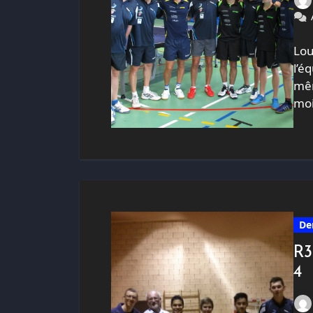
Lou
l’é
mêm
moi
De
R3
4