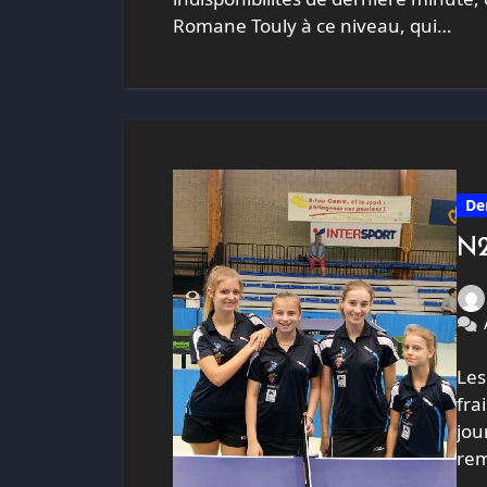
Romane Touly à ce niveau, qui…
De
N2
Les
fra
jou
rem