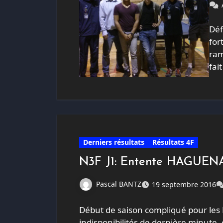
Déf
for
ram
fai
Derniers résultats
Résultats 4F
N3F J1: Entente HAGUEN
Pascal BANTZ
19 septembre 2016
Début de saison compliqué pour les Fi
indisponibilités de dernière minute, 