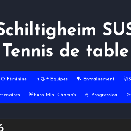
Schiltigheim SU
Tennis de table
RO Féminine
👩‍🤝‍👩Equipes
🏓 Entraînement
🚀
rtenaires
🌟Euro Mini Champ’s
💪 Progression

6