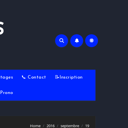
S
Stages
📞 Contact
📝Inscription
Prono
Home
2016
septembre
19