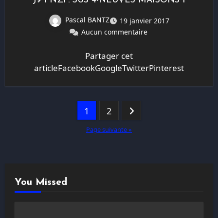
J9 PNZF: SUS 4-NEUVES MAISONS 1
Pascal BANTZ
19 janvier 2017
Aucun commentaire
Partager cet
articleFacebookGoogleTwitterPinterest
Pagination
1
2
des
Page suivante »
publications
You Missed