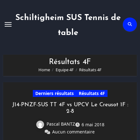
Skip
to
content
Schiltigheim SUS Tennis de
table
Résultats 4F
Home
Equipe 4F
Résultats 4F
Derniers résultats
Résultats 4F
J14-PNZF-SUS TT 4F vs UPCV Le Creusot 1F :
2-8
Pascal BANTZ
6 mai 2018
Aucun commentaire