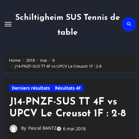
Skip
to
content
Schiltigheim SUS Tennis de
table
Home
2018
mai
6
J14-PNZF-SUS TT 4F vs UPCV Le Creusot 1F : 2-8
Derniers résultats
Résultats 4F
J14-PNZF-SUS TT 4F vs
UPCV Le Creusot 1F : 2-8
By
Pascal BANTZ
6 mai 2018