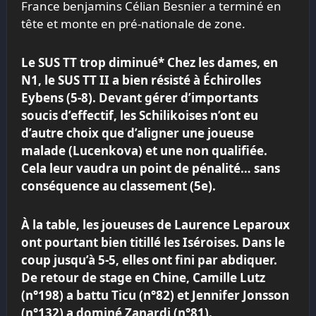
France benjamins Célian Besnier a terminé en
tête et monte en pré-nationale de zone.
Le
SUS
TT trop diminué
* Chez les dames, en
N1, le
SUS
TT II a bien résisté à Échirolles
Eybens (5-8). Devant gérer d’importants
soucis d’effectif, les Schilikoises n’ont eu
d’autre choix que d’aligner une joueuse
malade (Lucenkova) et une non qualifiée.
Cela leur vaudra un point de pénalité… sans
conséquence au classement (5e).
À la table, les joueuses de Laurence Leparoux
ont pourtant bien titillé les Iséroises. Dans le
coup jusqu’à 5-5, elles ont fini par abdiquer.
De retour de stage en Chine, Camille Lutz
(n°198) a battu Ticu (n°82) et Jennifer Jonsson
(n°132) a dominé Zanardi (n°81).