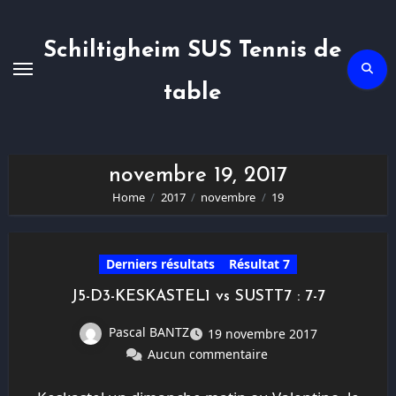
Skip
to
content
Schiltigheim SUS Tennis de
table
novembre 19, 2017
Home
2017
novembre
19
Derniers résultats
Résultat 7
J5-D3-KESKASTEL1 vs SUSTT7 : 7-7
Pascal BANTZ
19 novembre 2017
Aucun commentaire