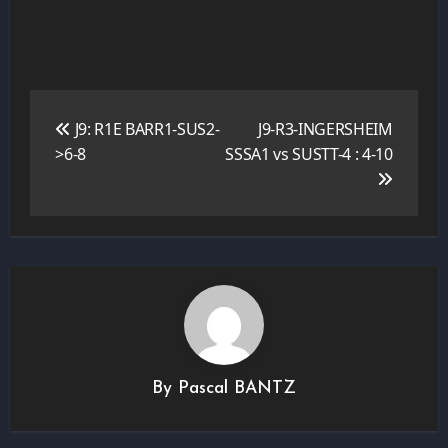
Navigation
de
J9: R1E BARR1-SUS2-
J9-R3-INGERSHEIM
l’article
>6-8
SSSA1 vs SUSTT-4 : 4-10
By
Pascal BANTZ