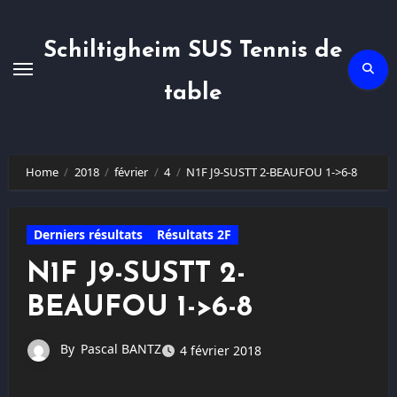
Skip
to
content
Schiltigheim SUS Tennis de
table
Home
2018
février
4
N1F J9-SUSTT 2-BEAUFOU 1->6-8
Derniers résultats
Résultats 2F
N1F J9-SUSTT 2-
BEAUFOU 1->6-8
By
Pascal BANTZ
4 février 2018