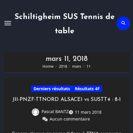
Skip
to
content
Schiltigheim SUS Tennis de
table
mars 11, 2018
Home
2018
mars
11
Derniers résultats
Résultats 4F
J11-PNZF-TTNORD ALSACE1 vs SUSTT4 : 8-1
Pascal BANTZ
11 mars 2018
Aucun commentaire