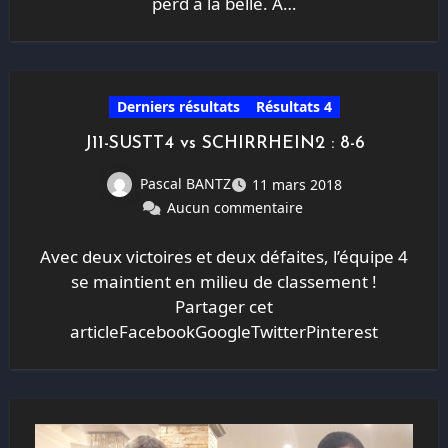
perd à la belle. A…
Derniers résultats
Résultats 4
J11-SUSTT4 vs SCHIRRHEIN2 : 8-6
Pascal BANTZ
11 mars 2018
Aucun commentaire
Avec deux victoires et deux défaites, l’équipe 4
se maintient en milieu de classement !
Partager cet
articleFacebookGoogleTwitterPinterest