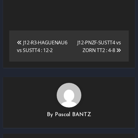
Navigation
de
J12-R3-HAGUENAU6
J12-PNZF-SUSTT4 vs
l’article
vs SUSTT4 : 12-2
ZORN TT2 : 4-8
By
Pascal BANTZ